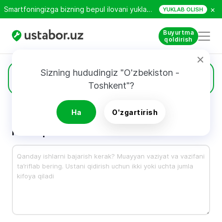
×
Smartfoningizga bizning bepul ilovani yuklab oling!
YUKLAB OLISH
Buyurtma
qoldirish
Sizning hududingiz "O'zbekiston - 
Buyurtnoma
Toshkent"?
Ha
O'zgartirish
Nima qilish kerak?