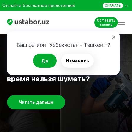
×
Скачайте бесплатное приложение!
СКАЧАТЬ
Оставить
заявку
Ваш регион "Узбекистан - Ташкент"?
Советы по ремонту
Да
Изменить
Ремонт у соседей: в какое
время нельзя шуметь?
Читать дальше