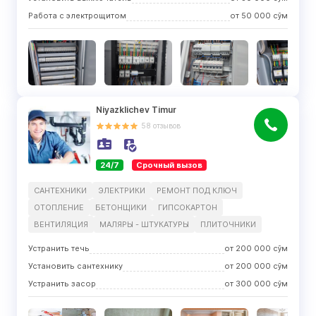
Работа с электрощитом
от
50 000
сўм
Niyazklichev Timur
58
отзывов
24/7
Срочный вызов
САНТЕХНИКИ
ЭЛЕКТРИКИ
РЕМОНТ ПОД КЛЮЧ
ОТОПЛЕНИЕ
БЕТОНЩИКИ
ГИПСОКАРТОН
ВЕНТИЛЯЦИЯ
МАЛЯРЫ - ШТУКАТУРЫ
ПЛИТОЧНИКИ
Устранить течь
от
200 000
сўм
Установить сантехнику
от
200 000
сўм
Устранить засор
от
300 000
сўм