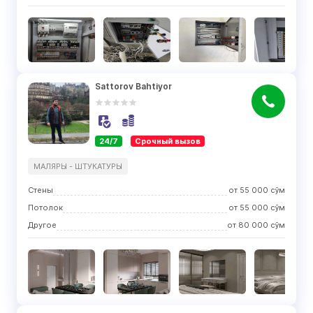
Sattorov Bahtiyor
24/7
Срочный вызов
МАЛЯРЫ - ШТУКАТУРЫ
Стены
от
55 000
сўм
Потолок
от
55 000
сўм
Другое
от
80 000
сўм