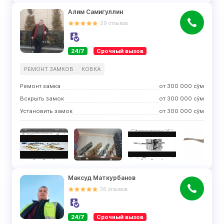
Алим Самигуллин
29
отзывов
24/7
Срочный вызов
РЕМОНТ ЗАМКОВ
КОВКА
Ремонт замка
от
300 000
сўм
Вскрыть замок
от
300 000
сўм
Установить замок
от
300 000
сўм
Максуд Маткурбанов
36
отзывов
24/7
Срочный вызов