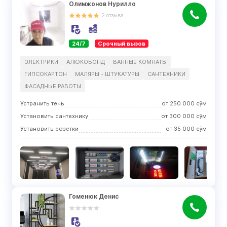
Олимжонов Нурилло
2
отзыва
24/7
Срочный вызов
ЭЛЕКТРИКИ
АЛЮКОБОНД
ВАННЫЕ КОМНАТЫ
ГИПСОКАРТОН
МАЛЯРЫ - ШТУКАТУРЫ
САНТЕХНИКИ
ФАСАДНЫЕ РАБОТЫ
Устранить течь
от
250 000
сўм
Установить сантехнику
от
300 000
сўм
Установить розетки
от
35 000
сўм
Гоменюк Денис