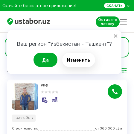
×
Скачайте бесплатное приложение!
СКАЧАТЬ
Оставить
заявку
Ваш регион "Узбекистан - Ташкент"?
7126
Специалисты
Да
Изменить
РЕЗУЛЬТАТ
Фильтр
Риф
БАССЕЙНЫ
Строительство
от
360 000
сўм