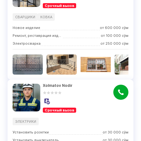
Срочный вызов
СВАРЩИКИ
КОВКА
Новое изделие
от
600 000
сўм
Ремонт, реставрация изделия
от
100 000
сўм
Электросварка
от
250 000
сўм
Xolmatov Nodir
Срочный вызов
ЭЛЕКТРИКИ
Установить розетки
от
30 000
сўм
Установить выключатель
от
30 000
сўм