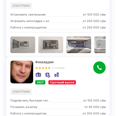
ЭЛЕКТРИКИ
Установить светильник
от
100 000
сўм
Устранить неполадки с электричеством
от
250 000
сўм
Работа с электрощитом
от
250 000
сўм
Фахриддин
5
отзывов
24/7
Срочный вызов
ЭЛЕКТРИКИ
Подключить бытовую технику
от
150 000
сўм
Починить розетку
от
45 000
сўм
Работа с электрощитом
от
350 000
сўм