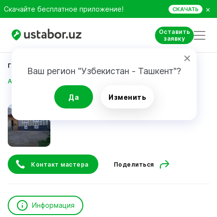
×
Скачайте бесплатное приложение!
СКАЧАТЬ
Оставить
заявку
Главная
Строительство и ремонт
Ваш регион "Узбекистан - Ташкент"?
Abdullayev Jasurbek
Да
Изменить
Abdullayev Jasurbek
Контакт мастера
Поделиться
Информация