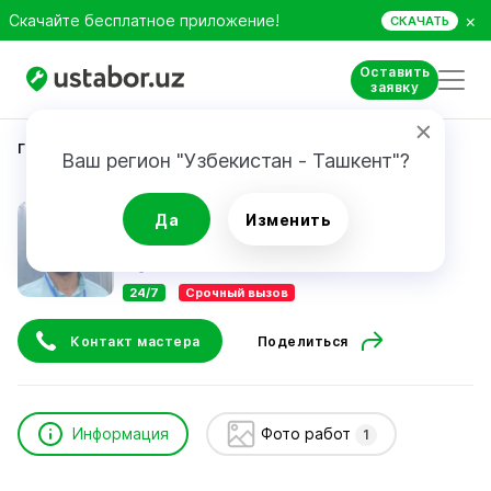
×
Скачайте бесплатное приложение!
СКАЧАТЬ
Оставить
заявку
Главная
Строительство и ремонт
Жасур
Ваш регион "Узбекистан - Ташкент"?
Жасур
Да
Изменить
24/7
Срочный вызов
Контакт мастера
Поделиться
Информация
Фото работ
1