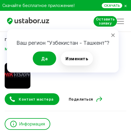
×
Скачайте бесплатное приложение!
СКАЧАТЬ
Оставить
заявку
Главная
Строительство и ремонт
Ваш регион "Узбекистан - Ташкент"?
Madaminov Abdul-Azizxon
Да
Изменить
Madaminov Abdul-Azizxon
Контакт мастера
Поделиться
Информация