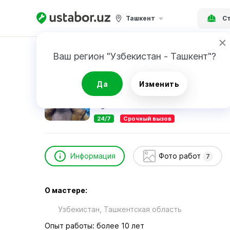
Ташкент
Ст
Главная
Строительство и ремонт
Салаху
Ваш регион "Узбекистан - Ташкент"?
Салахудиннов Константин
Да
Изменить
24/7
Срочный вызов
Информация
Фото работ
7
О мастере:
Узбекистан, Ташкентская область
Опыт работы: более 10 лет