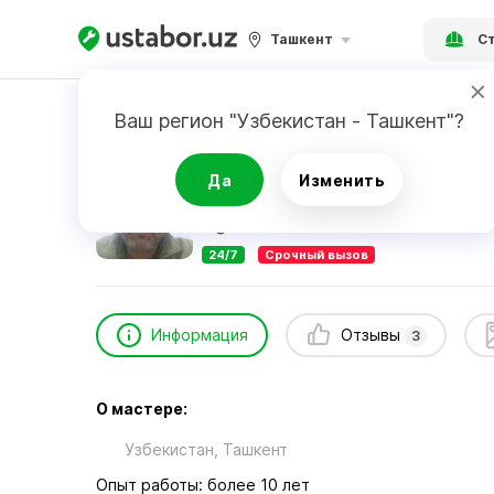
Ташкент
Ст
Главная
Строительство и ремонт
Султон
Ваш регион "Узбекистан - Ташкент"?
Султонов Умирбек
Да
Изменить
3
отзыва
24/7
Срочный вызов
Информация
Отзывы
3
О мастере:
Узбекистан, Ташкент
Опыт работы: более 10 лет