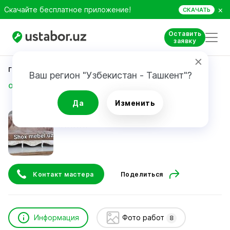
×
Скачайте бесплатное приложение!
СКАЧАТЬ
Оставить
заявку
Главная
Строительство и ремонт
Ваш регион "Узбекистан - Ташкент"?
Odiljon Ahmadaliyev
Да
Изменить
Odiljon Ahmadaliyev
Контакт мастера
Поделиться
Информация
Фото работ
8