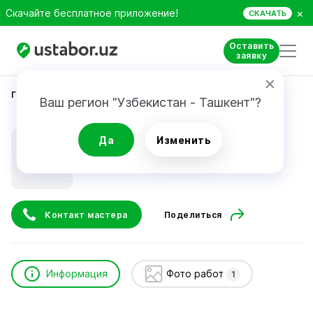
×
Скачайте бесплатное приложение!
СКАЧАТЬ
Оставить
заявку
Главная
Строительство и ремонт
shodiyev b.
Ваш регион "Узбекистан - Ташкент"?
shodiyev b.
Да
Изменить
Контакт мастера
Поделиться
Информация
Фото работ
1