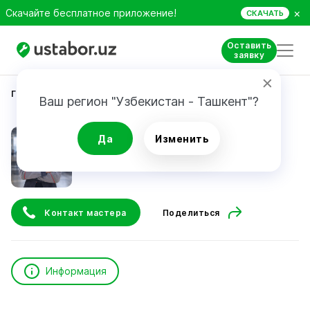
×
Скачайте бесплатное приложение!
СКАЧАТЬ
Оставить
заявку
Главная
Строительство и ремонт
urall.santex
Ваш регион "Узбекистан - Ташкент"?
urall.santex
Да
Изменить
Контакт мастера
Поделиться
Информация