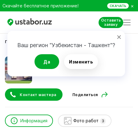
×
Скачайте бесплатное приложение!
СКАЧАТЬ
Оставить
заявку
Главная
Строительство и ремонт
Санжарбек
Ваш регион "Узбекистан - Ташкент"?
Санжарбек
Да
Изменить
Контакт мастера
Поделиться
Информация
Фото работ
3