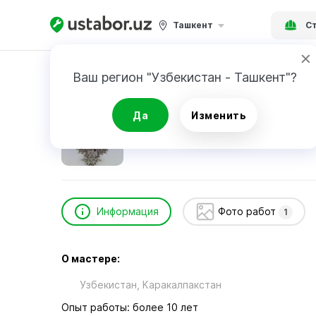
Ташкент
Ст
Главная
Строительство и ремонт
Мурат
Ваш регион "Узбекистан - Ташкент"?
Мурат
Да
Изменить
Информация
Фото работ
1
О мастере:
Узбекистан, Каракалпакcтан
Опыт работы: более 10 лет