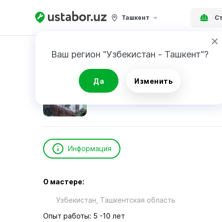
Ташкент
Ст
Главная
Строительство и ремонт
Мурато
Ваш регион "Узбекистан - Ташкент"?
Муратов Д.
Да
Изменить
Информация
О мастере:
Узбекистан, Ташкентская область
Опыт работы: 5 -10 лет