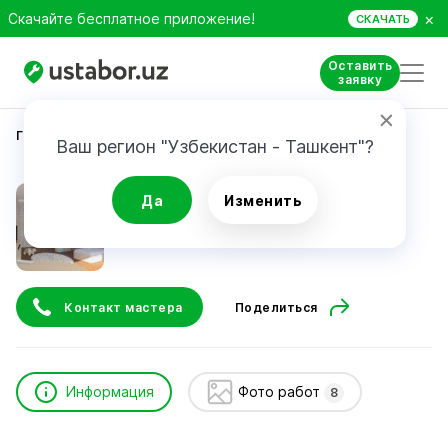
×
Скачайте бесплатное приложение!
СКАЧАТЬ
Оставить
заявку
Главная
Строительство и ремонт
Руслан
Ваш регион "Узбекистан - Ташкент"?
Руслан
Да
Изменить
Контакт мастера
Поделиться
Информация
Фото работ
8