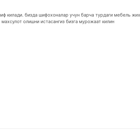
лиф килади. бизда шифохоналар учун барча турдаги мебель жихо
и махсулот олишни истасангиз бизга мурожаат килин