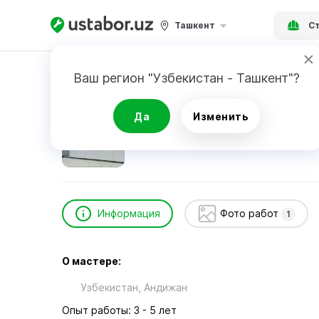
Ташкент
Ст
Главная
Строительство и ремонт
Мадина
Ваш регион "Узбекистан - Ташкент"?
Мадина
Да
Изменить
Информация
Фото работ
1
О мастере:
Узбекистан, Андижан
Опыт работы: 3 - 5 лет