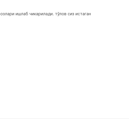
злари ишлаб чикарилади. тўлов сиз истаган 