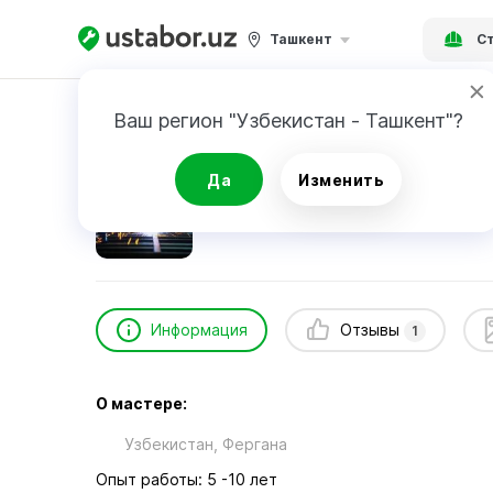
Ташкент
Ст
Главная
Строительство и ремонт
geowel
Ваш регион "Узбекистан - Ташкент"?
geowelder
Да
Изменить
1
отзыв
Информация
Отзывы
1
О мастере:
Узбекистан, Фергана
Опыт работы: 5 -10 лет