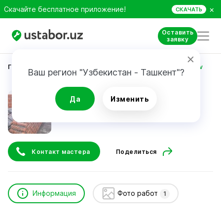
×
Скачайте бесплатное приложение!
СКАЧАТЬ
Оставить
заявку
Главная
Строительство и ремонт
avazbek badalov
Ваш регион "Узбекистан - Ташкент"?
avazbek badalov
Да
Изменить
Контакт мастера
Поделиться
Информация
Фото работ
1