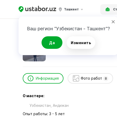
Ташкент
Ст
Главная
Строительство и ремонт
Мирзае
Ваш регион "Узбекистан - Ташкент"?
Мирзаев Равшанбек
Да
Изменить
Информация
Фото работ
8
О мастере:
Узбекистан, Андижан
Опыт работы: 3 - 5 лет