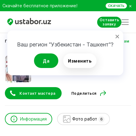
×
Скачайте бесплатное приложение!
СКАЧАТЬ
Оставить
заявку
Главная
Строительство и ремонт
Уразалиев Рустам
Ваш регион "Узбекистан - Ташкент"?
Уразалиев Рустам
Да
Изменить
Контакт мастера
Поделиться
Информация
Фото работ
6