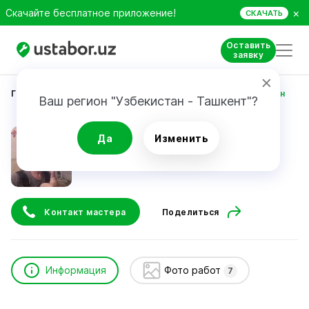
×
Скачайте бесплатное приложение!
СКАЧАТЬ
Оставить
заявку
Главная
Строительство и ремонт
Гусейнов Руслан
Ваш регион "Узбекистан - Ташкент"?
Гусейнов Руслан
Да
Изменить
Контакт мастера
Поделиться
Информация
Фото работ
7