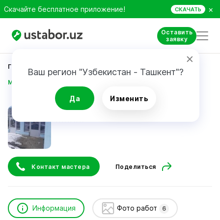
×
Скачайте бесплатное приложение!
СКАЧАТЬ
Оставить
заявку
Главная
Строительство и ремонт
Ваш регион "Узбекистан - Ташкент"?
Muborakov Mullaboy
Да
Изменить
Muborakov Mullaboy
Контакт мастера
Поделиться
Информация
Фото работ
6