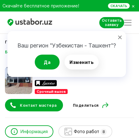
×
Скачайте бесплатное приложение!
СКАЧАТЬ
Оставить
заявку
Главная
Строительство и ремонт
Ваш регион "Узбекистан - Ташкент"?
Бабадинов Дилшод
Да
Изменить
Бабадинов Дилшод
Срочный вызов
Контакт мастера
Поделиться
Информация
Фото работ
8