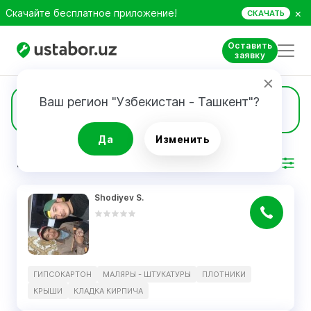
×
Скачайте бесплатное приложение!
СКАЧАТЬ
Оставить
заявку
Ваш регион "Узбекистан - Ташкент"?
7
Кладка кирпича
Да
Изменить
РЕЗУЛЬТАТ
Фильтр
Shodiyev S.
ГИПСОКАРТОН
МАЛЯРЫ - ШТУКАТУРЫ
ПЛОТНИКИ
КРЫШИ
КЛАДКА КИРПИЧА