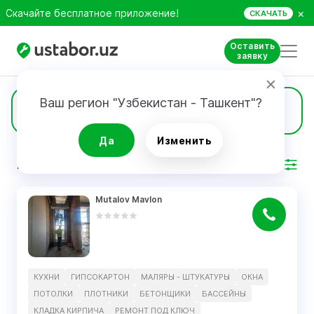
×
Скачайте бесплатное приложение!
СКАЧАТЬ
Оставить
заявку
Ваш регион "Узбекистан - Ташкент"?
1
Кладка кирпича
Да
Изменить
РЕЗУЛЬТАТ
Фильтр
Mutalov Mavlon
КУХНИ
ГИПСОКАРТОН
МАЛЯРЫ - ШТУКАТУРЫ
ОКНА
ПОТОЛКИ
ПЛОТНИКИ
БЕТОНЩИКИ
БАССЕЙНЫ
КЛАДКА КИРПИЧА
РЕМОНТ ПОД КЛЮЧ