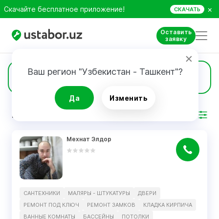
×
Скачайте бесплатное приложение!
СКАЧАТЬ
Оставить
заявку
Ваш регион "Узбекистан - Ташкент"?
2
Кладка кирпича
Да
Изменить
РЕЗУЛЬТАТ
Фильтр
Мехнат Элдор
САНТЕХНИКИ
МАЛЯРЫ - ШТУКАТУРЫ
ДВЕРИ
РЕМОНТ ПОД КЛЮЧ
РЕМОНТ ЗАМКОВ
КЛАДКА КИРПИЧА
ВАННЫЕ КОМНАТЫ
БАССЕЙНЫ
ПОТОЛКИ