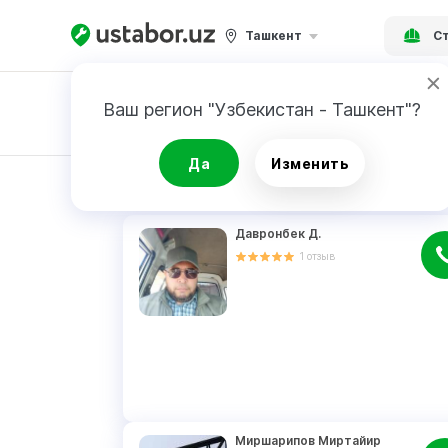
Ташкент
Ст
Ваш регион "Узбекистан - Ташкент"?
Заявка
Да
Изменить
РЕЗУЛЬТАТ
Давронбек Д.
1
отзыв
Миршарипов Миртайир