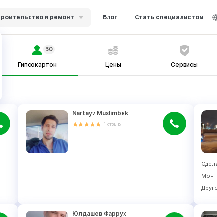
роительство и ремонт
Блог
Стать специалистом
60
Гипсокартон
Цены
Сервисы
Nartayv Muslimbek
1
отзыв
Сдела
Друг
Юлдашев Фаррух