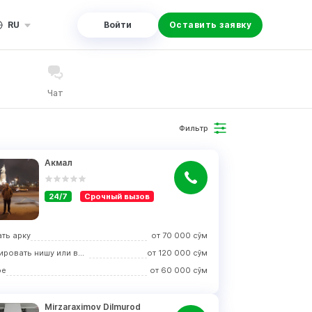
RU
Войти
Оставить заявку
Чат
Фильтр
Акмал
24/7
Срочный вызов
ть арку
от
70 000
сўм
Монтировать нишу или выступ
от
120 000
сўм
ое
от
60 000
сўм
Mirzaraximov Dilmurod