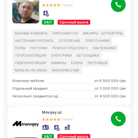
1
отзыв
24/7
Срочный вызов
ВАННЫЕ КОМНАТЫ
ГИПСОКАРТОН
МАЛЯРЫ - ШТУКАТУРЫ
НАСТЕННАЯ РОСПИСЬ
ОТОПЛЕНИЕ
ПЛИТОЧНИКИ
ПОЛЫ
ПОТОЛКИ
РЕМОНТ ПОД КЛЮЧ
САНТЕХНИКИ
ТЕПЛОИЗОЛЯЦИЯ
ЭЛЕКТРИКИ
БЕТОНЩИКИ
ГИДРОИЗОЛЯЦИЯ
КАМИНЫ
КОВКА
ЛЕСТНИЦЫ
МЕБЕЛЬ НА ЗАКАЗ
РАЗНОРАБОЧИЕ
Комплект мебели
от
6 000 000
сўм
Отдельный предмет
от
3 000 000
сўм
Несколько предметов одного вида
от
4 500 000
сўм
Mavqey.uz
1
отзыв
24/7
Срочный вызов