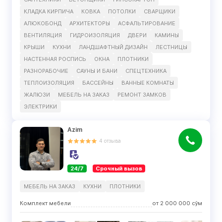
КЛАДКА КИРПИЧА
КОВКА
ПОТОЛКИ
СВАРЩИКИ
АЛЮКОБОНД
АРХИТЕКТОРЫ
АСФАЛЬТИРОВАНИЕ
ВЕНТИЛЯЦИЯ
ГИДРОИЗОЛЯЦИЯ
ДВЕРИ
КАМИНЫ
КРЫШИ
КУХНИ
ЛАНДШАФТНЫЙ ДИЗАЙН
ЛЕСТНИЦЫ
НАСТЕННАЯ РОСПИСЬ
ОКНА
ПЛОТНИКИ
РАЗНОРАБОЧИЕ
САУНЫ И БАНИ
СПЕЦТЕХНИКА
ТЕПЛОИЗОЛЯЦИЯ
БАССЕЙНЫ
ВАННЫЕ КОМНАТЫ
ЖАЛЮЗИ
МЕБЕЛЬ НА ЗАКАЗ
РЕМОНТ ЗАМКОВ
ЭЛЕКТРИКИ
Azim
4
отзыва
24/7
Срочный вызов
МЕБЕЛЬ НА ЗАКАЗ
КУХНИ
ПЛОТНИКИ
Комплект мебели
от
2 000 000
сўм