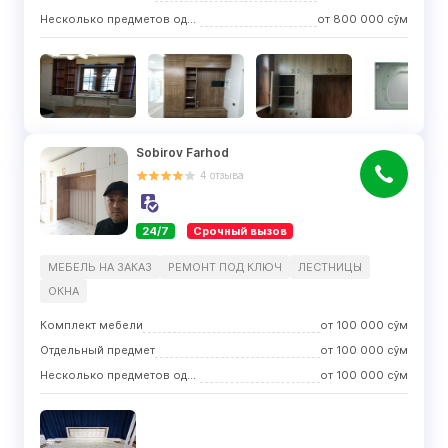
Несколько предметов одного вида
от
800 000
сўм
Sobirov Farhod
4
отзыва
24/7
Срочный вызов
МЕБЕЛЬ НА ЗАКАЗ
РЕМОНТ ПОД КЛЮЧ
ЛЕСТНИЦЫ
ОКНА
Комплект мебели
от
100 000
сўм
Отдельный предмет
от
100 000
сўм
Несколько предметов одного вида
от
100 000
сўм