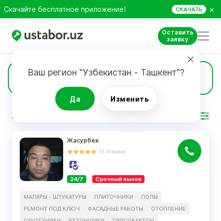
×
Скачайте бесплатное приложение!
СКАЧАТЬ
Оставить
заявку
Ваш регион "Узбекистан - Ташкент"?
535
Мебель на заказ
Да
Изменить
РЕЗУЛЬТАТ
Фильтр
Жасурбек
15
отзывов
24/7
Срочный вызов
МАЛЯРЫ - ШТУКАТУРЫ
ПЛИТОЧНИКИ
ПОЛЫ
РЕМОНТ ПОД КЛЮЧ
ФАСАДНЫЕ РАБОТЫ
ОТОПЛЕНИЕ
САНТЕХНИКИ
БЕТОНЩИКИ
ГИПСОКАРТОН