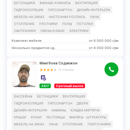
БЕТОНЩИКИ
ВАННЫЕ КОМНАТЫ
ВЕНТИЛЯЦИЯ
ГИДРОИЗОЛЯЦИЯ
ГИПСОКАРТОН
ДИЗАЙН ИНТЕРЬЕРА
МЕБЕЛЬ НА ЗАКАЗ
НАСТЕННАЯ РОСПИСЬ
ОКНА
ОТОПЛЕНИЕ
ПЛОТНИКИ
ПОЛЫ
ПОТОЛКИ
САНТЕХНИКИ
САУНЫ И БАНИ
ЭЛЕКТРИКИ
Комплект мебели
от
6 000 000
сўм
Несколько предметов одного вида
от
4 000 000
сўм
Мингбоев Содикжон
14
отзывов
24/7
Срочный вызов
БАССЕЙНЫ
БЕТОНЩИКИ
ВЕНТИЛЯЦИЯ
ГИДРОИЗОЛЯЦИЯ
ГИПСОКАРТОН
ДВЕРИ
ДИЗАЙН ИНТЕРЬЕРА
КАМИНЫ
КЛАДКА КИРПИЧА
КРЫШИ
КУХНИ
ЛЕСТНИЦЫ
МАЛЯРЫ - ШТУКАТУРЫ
МЕБЕЛЬ НА ЗАКАЗ
ОКНА
ОТОПЛЕНИЕ
ПЛИТОЧНИКИ