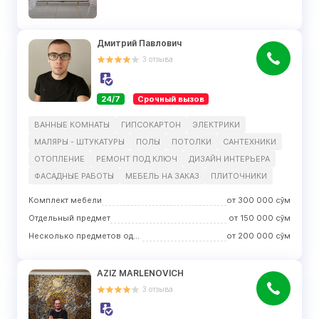
Дмитрий Павлович
3
отзыва
24/7
Срочный вызов
ВАННЫЕ КОМНАТЫ
ГИПСОКАРТОН
ЭЛЕКТРИКИ
МАЛЯРЫ - ШТУКАТУРЫ
ПОЛЫ
ПОТОЛКИ
САНТЕХНИКИ
ОТОПЛЕНИЕ
РЕМОНТ ПОД КЛЮЧ
ДИЗАЙН ИНТЕРЬЕРА
ФАСАДНЫЕ РАБОТЫ
МЕБЕЛЬ НА ЗАКАЗ
ПЛИТОЧНИКИ
Комплект мебели
от
300 000
сўм
Отдельный предмет
от
150 000
сўм
Несколько предметов одного вида
от
200 000
сўм
AZIZ MARLENOVICH
3
отзыва