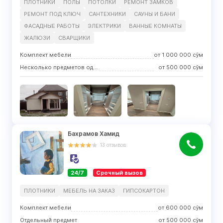
ПЛОТНИКИ
ПОЛЫ
ПОТОЛКИ
РЕМОНТ ЗАМКОВ
РЕМОНТ ПОД КЛЮЧ
САНТЕХНИКИ
САУНЫ И БАНИ
ФАСАДНЫЕ РАБОТЫ
ЭЛЕКТРИКИ
ВАННЫЕ КОМНАТЫ
ЖАЛЮЗИ
СВАРЩИКИ
Комплект мебели
от
1 000 000
сўм
Несколько предметов одного вида
от
500 000
сўм
Бахрамов Хамид
13
отзывов
24/7
Срочный вызов
ПЛОТНИКИ
МЕБЕЛЬ НА ЗАКАЗ
ГИПСОКАРТОН
Комплект мебели
от
600 000
сўм
Отдельный предмет
от
500 000
сўм