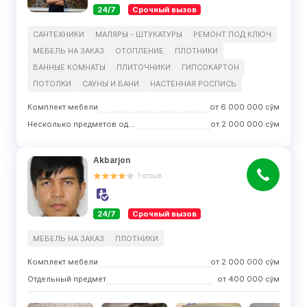
24/7
Срочный вызов
САНТЕХНИКИ
МАЛЯРЫ - ШТУКАТУРЫ
РЕМОНТ ПОД КЛЮЧ
МЕБЕЛЬ НА ЗАКАЗ
ОТОПЛЕНИЕ
ПЛОТНИКИ
ВАННЫЕ КОМНАТЫ
ПЛИТОЧНИКИ
ГИПСОКАРТОН
ПОТОЛКИ
САУНЫ И БАНИ
НАСТЕННАЯ РОСПИСЬ
Комплект мебели
от
6 000 000
сўм
Несколько предметов одного вида
от
2 000 000
сўм
Akbarjon
1
отзыв
24/7
Срочный вызов
МЕБЕЛЬ НА ЗАКАЗ
ПЛОТНИКИ
Комплект мебели
от
2 000 000
сўм
Отдельный предмет
от
400 000
сўм