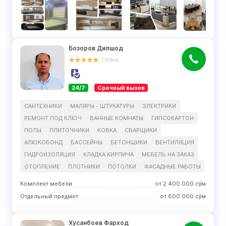
Бозоров Дилшод
1
отзыв
24/7
Срочный вызов
САНТЕХНИКИ
МАЛЯРЫ - ШТУКАТУРЫ
ЭЛЕКТРИКИ
РЕМОНТ ПОД КЛЮЧ
ВАННЫЕ КОМНАТЫ
ГИПСОКАРТОН
ПОЛЫ
ПЛИТОЧНИКИ
КОВКА
СВАРЩИКИ
АЛЮКОБОНД
БАССЕЙНЫ
БЕТОНЩИКИ
ВЕНТИЛЯЦИЯ
ГИДРОИЗОЛЯЦИЯ
КЛАДКА КИРПИЧА
МЕБЕЛЬ НА ЗАКАЗ
ОТОПЛЕНИЕ
ПЛОТНИКИ
ПОТОЛКИ
ФАСАДНЫЕ РАБОТЫ
Комплект мебели
от
2 400 000
сўм
Отдельный предмет
от
600 000
сўм
Хусанбоев Фарход