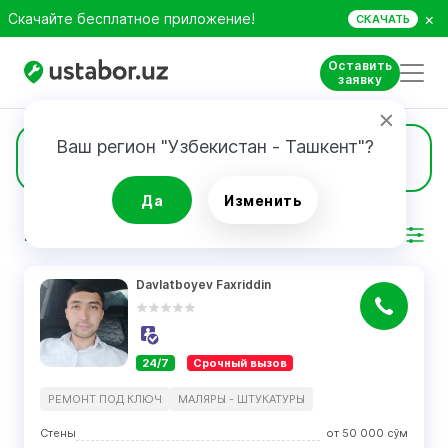
×
Скачайте бесплатное приложение!
СКАЧАТЬ
Оставить
заявку
Ваш регион "Узбекистан - Ташкент"?
70
Маляры - штукатуры
Да
Изменить
РЕЗУЛЬТАТ
Фильтр
Davlatboyev Faxriddin
24/7
Срочный вызов
РЕМОНТ ПОД КЛЮЧ
МАЛЯРЫ - ШТУКАТУРЫ
Стены
от
50 000
сўм