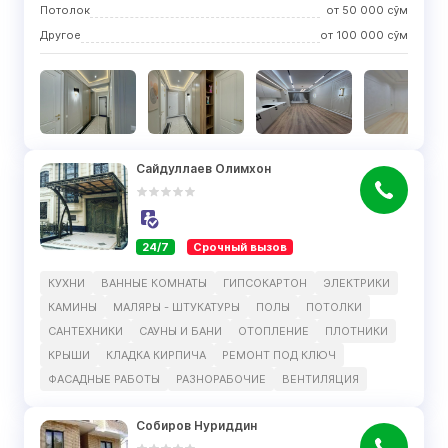
Потолок
от
50 000
сўм
Другое
от
100 000
сўм
Сайдуллаев Олимхон
24/7
Срочный вызов
КУХНИ
ВАННЫЕ КОМНАТЫ
ГИПСОКАРТОН
ЭЛЕКТРИКИ
КАМИНЫ
МАЛЯРЫ - ШТУКАТУРЫ
ПОЛЫ
ПОТОЛКИ
САНТЕХНИКИ
САУНЫ И БАНИ
ОТОПЛЕНИЕ
ПЛОТНИКИ
КРЫШИ
КЛАДКА КИРПИЧА
РЕМОНТ ПОД КЛЮЧ
ФАСАДНЫЕ РАБОТЫ
РАЗНОРАБОЧИЕ
ВЕНТИЛЯЦИЯ
Собиров Нуриддин