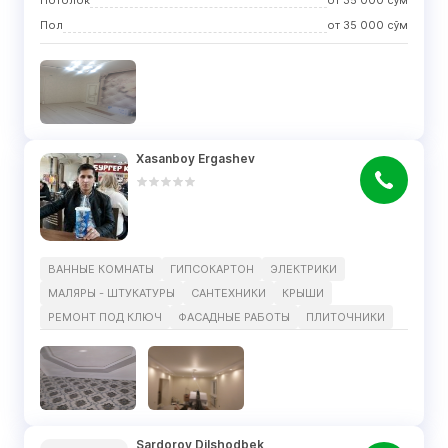
Потолок
от
35 000
сўм
Пол
от
35 000
сўм
Xasanboy Ergashev
ВАННЫЕ КОМНАТЫ
ГИПСОКАРТОН
ЭЛЕКТРИКИ
МАЛЯРЫ - ШТУКАТУРЫ
САНТЕХНИКИ
КРЫШИ
РЕМОНТ ПОД КЛЮЧ
ФАСАДНЫЕ РАБОТЫ
ПЛИТОЧНИКИ
Sardorov Dilshodbek