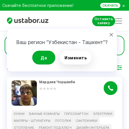
×
Скачайте бесплатное приложение!
СКАЧАТЬ
Оставить
заявку
Ваш регион "Узбекистан - Ташкент"?
8
Маляры - штукатуры
Да
Изменить
РЕЗУЛЬТАТ
Фильтр
Мардаев Чоршанби
КУХНИ
ВАННЫЕ КОМНАТЫ
ГИПСОКАРТОН
ЭЛЕКТРИКИ
МАЛЯРЫ - ШТУКАТУРЫ
ПОТОЛКИ
САНТЕХНИКИ
ОТОПЛЕНИЕ
РЕМОНТ ПОД КЛЮЧ
ДИЗАЙН ИНТЕРЬЕРА