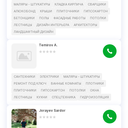
МАЛЯРЫ - ШТУКАТУРЫ
КЛАДКА КИРПИЧА
СВАРЩИКИ
АЛЮКОБОНД
КРЫШИ
ПЛИТОЧНИКИ
ГИПСОКАРТОН
БЕТОНЩИКИ
ПОЛЫ
ФАСАДНЫЕ РАБОТЫ
ПОТОЛКИ
ЛЕСТНИЦЫ
ДИЗАЙН ИНТЕРЬЕРА
АРХИТЕКТОРЫ
ЛАНДШАФТНЫЙ ДИЗАЙН
Temirov A.
САНТЕХНИКИ
ЭЛЕКТРИКИ
МАЛЯРЫ - ШТУКАТУРЫ
РЕМОНТ ПОД КЛЮЧ
ВАННЫЕ КОМНАТЫ
ПЛОТНИКИ
ПЛИТОЧНИКИ
ГИПСОКАРТОН
ПОТОЛКИ
ОКНА
ЛЕСТНИЦЫ
КУХНИ
СПЕЦТЕХНИКА
ГИДРОИЗОЛЯЦИЯ
Jorayev Sardor