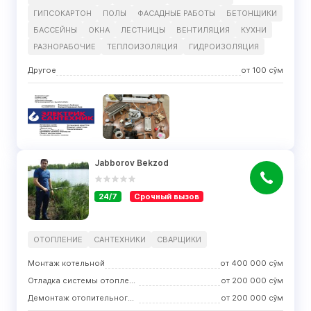
ГИПСОКАРТОН
ПОЛЫ
ФАСАДНЫЕ РАБОТЫ
БЕТОНЩИКИ
БАССЕЙНЫ
ОКНА
ЛЕСТНИЦЫ
ВЕНТИЛЯЦИЯ
КУХНИ
РАЗНОРАБОЧИЕ
ТЕПЛОИЗОЛЯЦИЯ
ГИДРОИЗОЛЯЦИЯ
Другое
от
100
сўм
Jabborov Bekzod
24/7
Срочный вызов
ОТОПЛЕНИЕ
САНТЕХНИКИ
СВАРЩИКИ
Монтаж котельной
от
400 000
сўм
Отладка системы отопления
от
200 000
сўм
Демонтаж отопительного оборудования
от
200 000
сўм