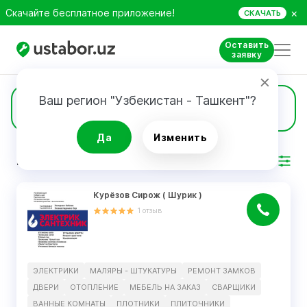
×
Скачайте бесплатное приложение!
СКАЧАТЬ
Оставить
заявку
Ваш регион "Узбекистан - Ташкент"?
15
Отопление
Да
Изменить
РЕЗУЛЬТАТ
Фильтр
Курëзов Сирож ( Шурик )
1
отзыв
ЭЛЕКТРИКИ
МАЛЯРЫ - ШТУКАТУРЫ
РЕМОНТ ЗАМКОВ
ДВЕРИ
ОТОПЛЕНИЕ
МЕБЕЛЬ НА ЗАКАЗ
СВАРЩИКИ
ВАННЫЕ КОМНАТЫ
ПЛОТНИКИ
ПЛИТОЧНИКИ