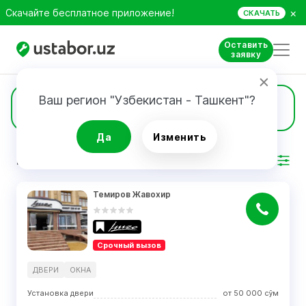
×
Скачайте бесплатное приложение!
СКАЧАТЬ
Оставить
заявку
Ваш регион "Узбекистан - Ташкент"?
10
Двери
Да
Изменить
РЕЗУЛЬТАТ
Фильтр
Темиров Жавохир
Срочный вызов
ДВЕРИ
ОКНА
Установка двери
от
50 000
сўм