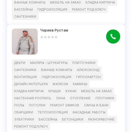
ВАННЫЕ КОМНАТЫ
МЕБЕЛЬ НА ЗАКАЗ
КЛАДКА КИРПИЧА
БАССЕЙНЫ
ГИДРОИЗОЛЯЦИЯ
РЕМОНТ ПОД КЛЮЧ
САНТЕХНИКИ
Чариев Рустам
ДВЕРИ
МАЛЯРЫ - ШТУКАТУРЫ
ПЛИТОЧНИКИ
САНТЕХНИКИ
ВАННЫЕ КОМНАТЫ
АЛЮКОБОНД
ВЕНТИЛЯЦИЯ
ГИДРОИЗОЛЯЦИЯ
ГИПСОКАРТОН
ДИЗАЙН ИНТЕРЬЕРА
ЖАЛЮЗИ
КАМИНЫ
КЛАДКА КИРПИЧА
КРЫШИ
КУХНИ
МЕБЕЛЬ НА ЗАКАЗ
НАСТЕННАЯ РОСПИСЬ
ОКНА
ОТОПЛЕНИЕ
ПЛОТНИКИ
ПОЛЫ
ПОТОЛКИ
РЕМОНТ ЗАМКОВ
САУНЫ И БАНИ
СВАРЩИКИ
ТЕПЛОИЗОЛЯЦИЯ
ФАСАДНЫЕ РАБОТЫ
ЭЛЕКТРИКИ
БАССЕЙНЫ
БЕТОНЩИКИ
РАЗНОРАБОЧИЕ
РЕМОНТ ПОД КЛЮЧ