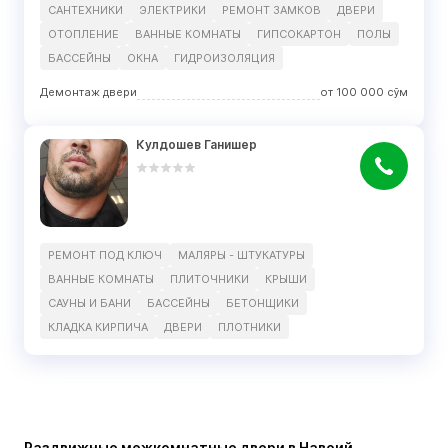
САНТЕХНИКИ
ЭЛЕКТРИКИ
РЕМОНТ ЗАМКОВ
ДВЕРИ
ОТОПЛЕНИЕ
ВАННЫЕ КОМНАТЫ
ГИПСОКАРТОН
ПОЛЫ
БАССЕЙНЫ
ОКНА
ГИДРОИЗОЛЯЦИЯ
Демонтаж двери
от
100 000
сўм
Кулдошев Ганишер
РЕМОНТ ПОД КЛЮЧ
МАЛЯРЫ - ШТУКАТУРЫ
ВАННЫЕ КОМНАТЫ
ПЛИТОЧНИКИ
КРЫШИ
САУНЫ И БАНИ
БАССЕЙНЫ
БЕТОНЩИКИ
КЛАДКА КИРПИЧА
ДВЕРИ
ПЛОТНИКИ
Раздвижные межкомнатные двери в Навоий