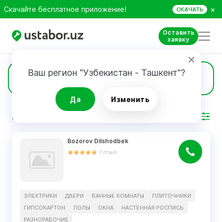
×
Скачайте бесплатное приложение!
СКАЧАТЬ
Оставить
заявку
Ваш регион "Узбекистан - Ташкент"?
8
Двери
Да
Изменить
РЕЗУЛЬТАТ
Фильтр
Bozorov Dilshodbek
1
отзыв
ЭЛЕКТРИКИ
ДВЕРИ
ВАННЫЕ КОМНАТЫ
ПЛИТОЧНИКИ
ГИПСОКАРТОН
ПОЛЫ
ОКНА
НАСТЕННАЯ РОСПИСЬ
РАЗНОРАБОЧИЕ