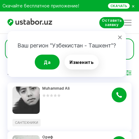
×
Скачайте бесплатное приложение!
СКАЧАТЬ
Оставить
заявку
Ваш регион "Узбекистан - Ташкент"?
6
Сантехники
Да
Изменить
РЕЗУЛЬТАТ
Фильтр
Muhammad Ali
САНТЕХНИКИ
Ориф