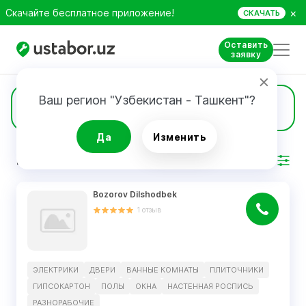
×
Скачайте бесплатное приложение!
СКАЧАТЬ
Оставить
заявку
Ваш регион "Узбекистан - Ташкент"?
11
Ванные комнаты
Да
Изменить
РЕЗУЛЬТАТ
Фильтр
Bozorov Dilshodbek
1
отзыв
ЭЛЕКТРИКИ
ДВЕРИ
ВАННЫЕ КОМНАТЫ
ПЛИТОЧНИКИ
ГИПСОКАРТОН
ПОЛЫ
ОКНА
НАСТЕННАЯ РОСПИСЬ
РАЗНОРАБОЧИЕ