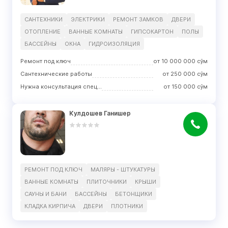
САНТЕХНИКИ
ЭЛЕКТРИКИ
РЕМОНТ ЗАМКОВ
ДВЕРИ
ОТОПЛЕНИЕ
ВАННЫЕ КОМНАТЫ
ГИПСОКАРТОН
ПОЛЫ
БАССЕЙНЫ
ОКНА
ГИДРОИЗОЛЯЦИЯ
Ремонт под ключ
от
10 000 000
сўм
Сантехнические работы
от
250 000
сўм
Нужна консультация специалиста
от
150 000
сўм
Кулдошев Ганишер
РЕМОНТ ПОД КЛЮЧ
МАЛЯРЫ - ШТУКАТУРЫ
ВАННЫЕ КОМНАТЫ
ПЛИТОЧНИКИ
КРЫШИ
САУНЫ И БАНИ
БАССЕЙНЫ
БЕТОНЩИКИ
КЛАДКА КИРПИЧА
ДВЕРИ
ПЛОТНИКИ