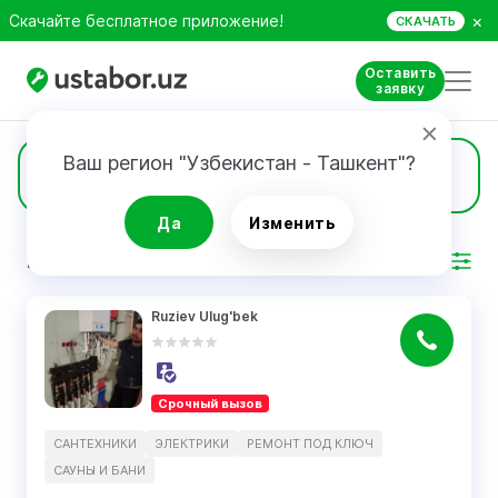
×
Скачайте бесплатное приложение!
СКАЧАТЬ
Оставить
заявку
Ваш регион "Узбекистан - Ташкент"?
54
Сантехники
Да
Изменить
РЕЗУЛЬТАТ
Фильтр
Ruziev Ulug'bek
Срочный вызов
САНТЕХНИКИ
ЭЛЕКТРИКИ
РЕМОНТ ПОД КЛЮЧ
САУНЫ И БАНИ