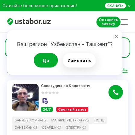
×
Скачайте бесплатное приложение!
СКАЧАТЬ
Оставить
заявку
Ваш регион "Узбекистан - Ташкент"?
40
Ванные комнаты
Да
Изменить
РЕЗУЛЬТАТ
Фильтр
Салахудиннов Константин
24/7
Срочный вызов
ВАННЫЕ КОМНАТЫ
МАЛЯРЫ - ШТУКАТУРЫ
ПОЛЫ
САНТЕХНИКИ
СВАРЩИКИ
ЭЛЕКТРИКИ