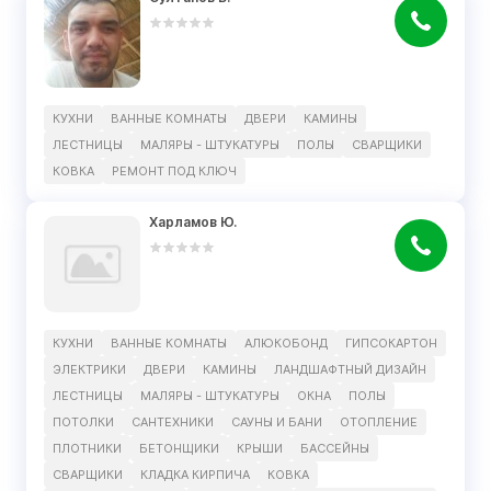
КУХНИ
ВАННЫЕ КОМНАТЫ
ДВЕРИ
КАМИНЫ
ЛЕСТНИЦЫ
МАЛЯРЫ - ШТУКАТУРЫ
ПОЛЫ
СВАРЩИКИ
КОВКА
РЕМОНТ ПОД КЛЮЧ
Харламов Ю.
КУХНИ
ВАННЫЕ КОМНАТЫ
АЛЮКОБОНД
ГИПСОКАРТОН
ЭЛЕКТРИКИ
ДВЕРИ
КАМИНЫ
ЛАНДШАФТНЫЙ ДИЗАЙН
ЛЕСТНИЦЫ
МАЛЯРЫ - ШТУКАТУРЫ
ОКНА
ПОЛЫ
ПОТОЛКИ
САНТЕХНИКИ
САУНЫ И БАНИ
ОТОПЛЕНИЕ
ПЛОТНИКИ
БЕТОНЩИКИ
КРЫШИ
БАССЕЙНЫ
СВАРЩИКИ
КЛАДКА КИРПИЧА
КОВКА