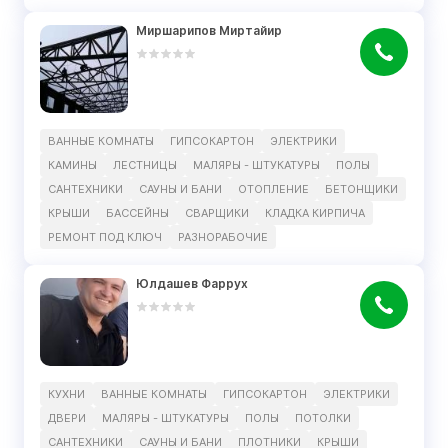
Миршарипов Миртайир
ВАННЫЕ КОМНАТЫ
ГИПСОКАРТОН
ЭЛЕКТРИКИ
КАМИНЫ
ЛЕСТНИЦЫ
МАЛЯРЫ - ШТУКАТУРЫ
ПОЛЫ
САНТЕХНИКИ
САУНЫ И БАНИ
ОТОПЛЕНИЕ
БЕТОНЩИКИ
КРЫШИ
БАССЕЙНЫ
СВАРЩИКИ
КЛАДКА КИРПИЧА
РЕМОНТ ПОД КЛЮЧ
РАЗНОРАБОЧИЕ
Юлдашев Фаррух
КУХНИ
ВАННЫЕ КОМНАТЫ
ГИПСОКАРТОН
ЭЛЕКТРИКИ
ДВЕРИ
МАЛЯРЫ - ШТУКАТУРЫ
ПОЛЫ
ПОТОЛКИ
САНТЕХНИКИ
САУНЫ И БАНИ
ПЛОТНИКИ
КРЫШИ