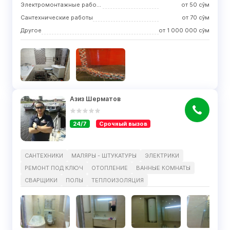
Электромонтажные работы
от
50
сўм
Сантехнические работы
от
70
сўм
Другое
от
1 000 000
сўм
Азиз Шерматов
24/7
Срочный вызов
САНТЕХНИКИ
МАЛЯРЫ - ШТУКАТУРЫ
ЭЛЕКТРИКИ
РЕМОНТ ПОД КЛЮЧ
ОТОПЛЕНИЕ
ВАННЫЕ КОМНАТЫ
СВАРЩИКИ
ПОЛЫ
ТЕПЛОИЗОЛЯЦИЯ