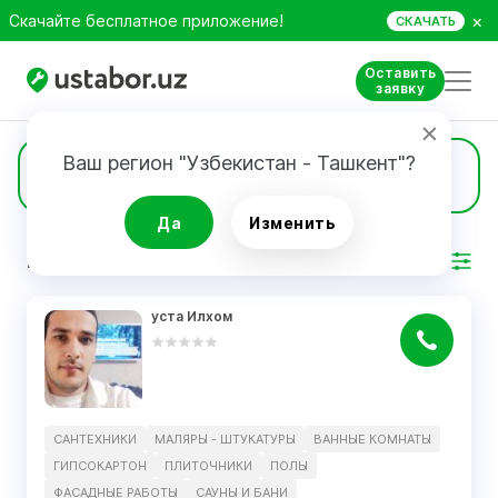
×
Скачайте бесплатное приложение!
СКАЧАТЬ
Оставить
заявку
Ваш регион "Узбекистан - Ташкент"?
2
Сантехники
Да
Изменить
РЕЗУЛЬТАТ
Фильтр
уста Илхом
САНТЕХНИКИ
МАЛЯРЫ - ШТУКАТУРЫ
ВАННЫЕ КОМНАТЫ
ГИПСОКАРТОН
ПЛИТОЧНИКИ
ПОЛЫ
ФАСАДНЫЕ РАБОТЫ
САУНЫ И БАНИ