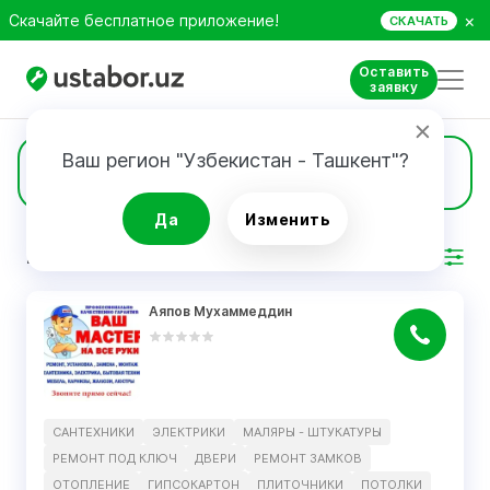
×
Скачайте бесплатное приложение!
СКАЧАТЬ
Оставить
заявку
Ваш регион "Узбекистан - Ташкент"?
1
Спецтехника
Да
Изменить
РЕЗУЛЬТАТ
Фильтр
Аяпов Мухаммеддин
САНТЕХНИКИ
ЭЛЕКТРИКИ
МАЛЯРЫ - ШТУКАТУРЫ
РЕМОНТ ПОД КЛЮЧ
ДВЕРИ
РЕМОНТ ЗАМКОВ
ОТОПЛЕНИЕ
ГИПСОКАРТОН
ПЛИТОЧНИКИ
ПОТОЛКИ