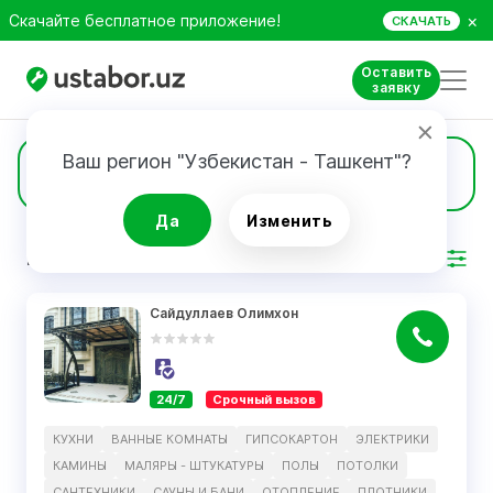
×
Скачайте бесплатное приложение!
СКАЧАТЬ
Оставить
заявку
Ваш регион "Узбекистан - Ташкент"?
26
Отопление
Да
Изменить
РЕЗУЛЬТАТ
Фильтр
Сайдуллаев Олимхон
24/7
Срочный вызов
КУХНИ
ВАННЫЕ КОМНАТЫ
ГИПСОКАРТОН
ЭЛЕКТРИКИ
КАМИНЫ
МАЛЯРЫ - ШТУКАТУРЫ
ПОЛЫ
ПОТОЛКИ
САНТЕХНИКИ
САУНЫ И БАНИ
ОТОПЛЕНИЕ
ПЛОТНИКИ