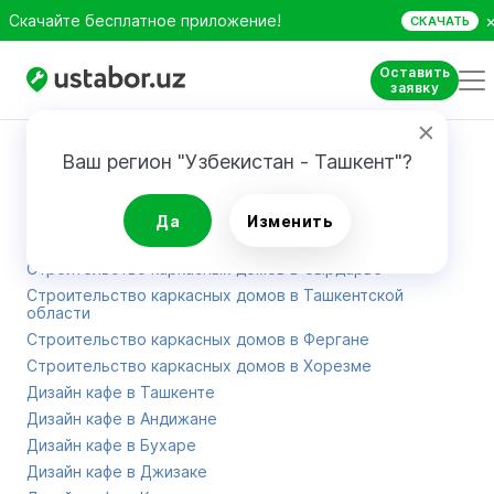
Скачайте бесплатное приложение!
СКАЧАТЬ
Оставить
заявку
Карта сайта
Ваш регион "Узбекистан - Ташкент"?
Строительство каркасных домов в Самарканде
Да
Изменить
Строительство каркасных домов в Сурхандарье
Строительство каркасных домов в Сырдарье
Строительство каркасных домов в Ташкентской
области
Строительство каркасных домов в Фергане
Строительство каркасных домов в Хорезме
Дизайн кафе в Ташкенте
Дизайн кафе в Андижане
Дизайн кафе в Бухаре
Дизайн кафе в Джизаке