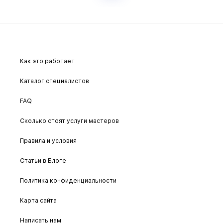
Деньги будут перечислены на карту исполнителя
лишь после того, как вы подтвердите, что услуга
выполнена и вас устраивает работа мастера.
Смотрите в «Подробнее» какие работы включены
Как это работает
в стоимость услуг.
Каталог специалистов
FAQ
Сколько стоят услуги мастеров
Правила и условия
Статьи в Блоге
Политика конфиденциальности
Карта сайта
Написать нам