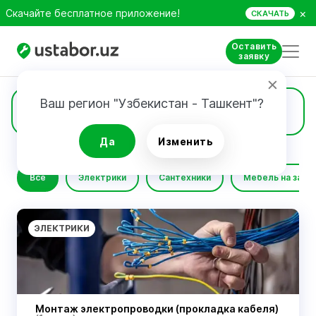
×
Скачайте бесплатное приложение!
СКАЧАТЬ
Оставить
заявку
Ваш регион "Узбекистан - Ташкент"?
Сервисы
Да
Изменить
Все
Электрики
Сантехники
Мебель на заказ
ЭЛЕКТРИКИ
Монтаж электропроводки (прокладка кабеля)