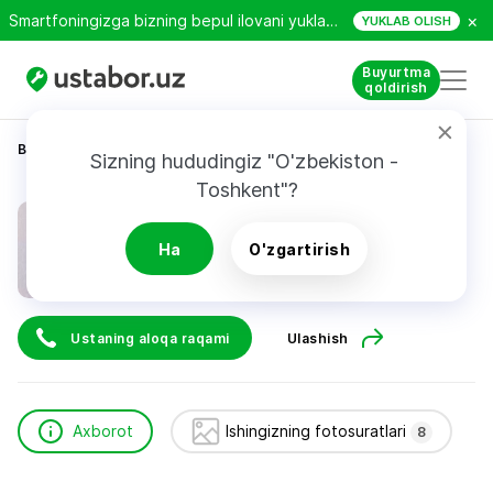
×
Smartfoningizga bizning bepul ilovani yuklab oling!
YUKLAB OLISH
Buyurtma
qoldirish
Bosh sahifa
Qurilish va ta’mirlash
Чариев Рустам
Sizning hududingiz "O'zbekiston - 
Toshkent"?
Чариев Рустам
Ha
O'zgartirish
Ustaning aloqa raqami
Ulashish
Axborot
Ishingizning fotosuratlari
8