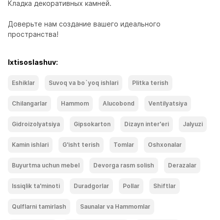
Кладка декоративных камней.

Доверьте нам создание вашего идеального 
пространства!
Ixtisoslashuv:
Eshiklar
Suvoq va bo`yoq ishlari
Plitka terish
Chilangarlar
Hammom
Alucobond
Ventilyatsiya
Gidroizolyatsiya
Gipsokarton
Dizayn inter'eri
Jalyuzi
Kamin ishlari
G'isht terish
Tomlar
Oshxonalar
Buyurtma uchun mebel
Devorga rasm solish
Derazalar
Issiqlik ta'minoti
Duradgorlar
Pollar
Shiftlar
Qulflarni tamirlash
Saunalar va Hammomlar