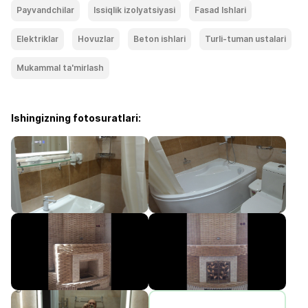
Payvandchilar
Issiqlik izolyatsiyasi
Fasad Ishlari
Elektriklar
Hovuzlar
Beton ishlari
Turli-tuman ustalari
Mukammal ta'mirlash
Ishingizning fotosuratlari: