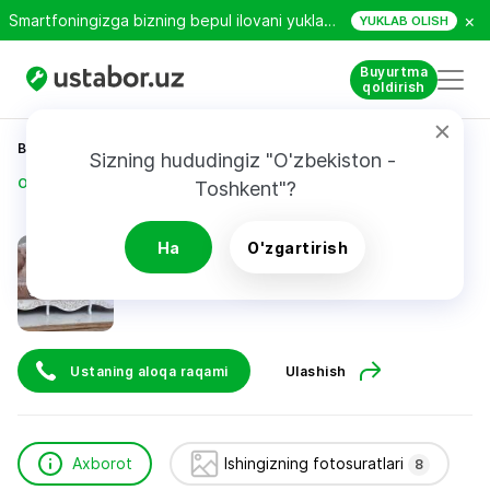
×
Smartfoningizga bizning bepul ilovani yuklab oling!
YUKLAB OLISH
Buyurtma
qoldirish
Bosh sahifa
Qurilish va ta’mirlash
Sizning hududingiz "O'zbekiston - 
Odiljon Ahmadaliyev
Toshkent"?
Odiljon Ahmadaliyev
Ha
O'zgartirish
Ustaning aloqa raqami
Ulashish
Axborot
Ishingizning fotosuratlari
8