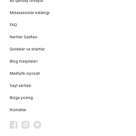
Bu qanday ishlaydi
Mutaxassislar katalogi
FAQ
Narhlar Saxifasi
Qoidalar va shartlar
Blog maqolalari
Maxfiylik siyosati
Sayt xaritasi
Bizga yozing
Xizmatlar