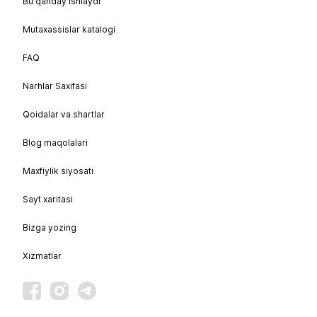
Bu qanday ishlaydi
Mutaxassislar katalogi
FAQ
Narhlar Saxifasi
Qoidalar va shartlar
Blog maqolalari
Maxfiylik siyosati
Sayt xaritasi
Bizga yozing
Xizmatlar