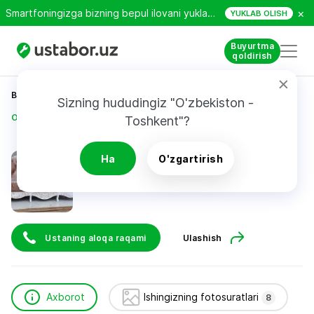
×
Smartfoningizga bizning bepul ilovani yuklab oling!
YUKLAB OLISH
Buyurtma
qoldirish
Bosh sahifa
Qurilish va ta’mirlash
Sizning hududingiz "O'zbekiston - 
Odiljon Ahmadaliyev
Toshkent"?
Odiljon Ahmadaliyev
Ha
O'zgartirish
Ustaning aloqa raqami
Ulashish
Axborot
Ishingizning fotosuratlari
8