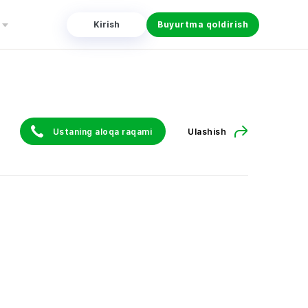
Kirish
Buyurtma qoldirish
Ustaning aloqa raqami
Ulashish