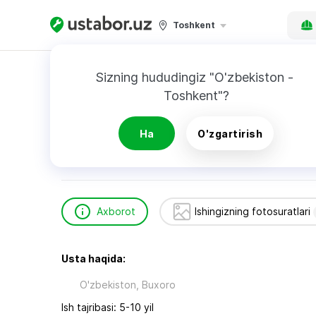
Toshkent
Bosh sahifa
Qurilish va ta’mirlash
Комил
Sizning hududingiz "O'zbekiston - 
Toshkent"?
Комил
Ha
O'zgartirish
Axborot
Ishingizning fotosuratlari
Usta haqida:
O'zbekiston, Buxoro
Ish tajribasi: 5-10 yil