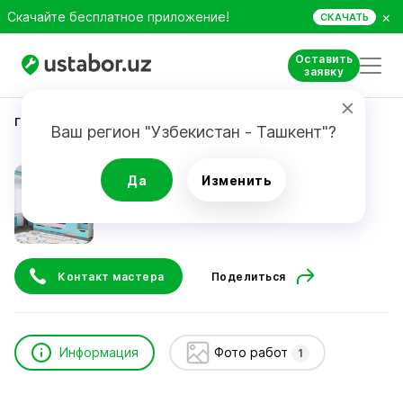
×
Скачайте бесплатное приложение!
СКАЧАТЬ
Оставить
заявку
Главная
Строительство и ремонт
Комил
Ваш регион "Узбекистан - Ташкент"?
Комил
Да
Изменить
Контакт мастера
Поделиться
Информация
Фото работ
1