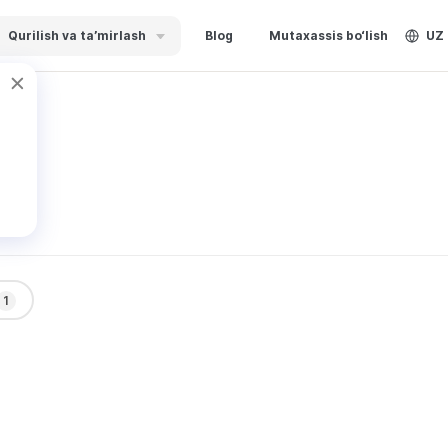
Qurilish va ta’mirlash
Blog
Mutaxassis bo‘lish
UZ
н .
1