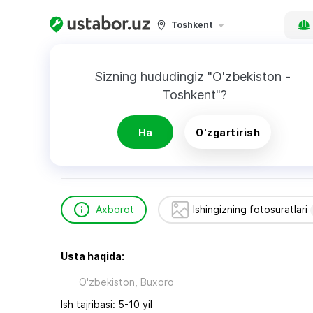
Toshkent
Bosh sahifa
Qurilish va ta’mirlash
Фахридди
Sizning hududingiz "O'zbekiston - 
Toshkent"?
Фахриддин .
Ha
O'zgartirish
Axborot
Ishingizning fotosuratlari
Usta haqida:
O'zbekiston, Buxoro
Ish tajribasi: 5-10 yil