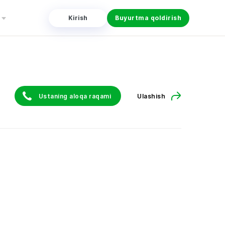
Kirish
Buyurtma qoldirish
Ustaning aloqa raqami
Ulashish