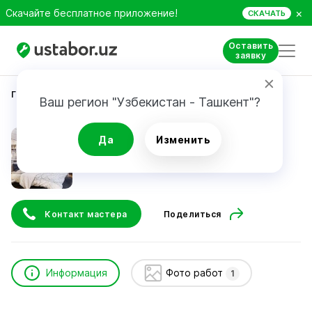
×
Скачайте бесплатное приложение!
СКАЧАТЬ
Оставить
заявку
Главная
Строительство и ремонт
Фахриддин .
Ваш регион "Узбекистан - Ташкент"?
Фахриддин .
Да
Изменить
Контакт мастера
Поделиться
Информация
Фото работ
1