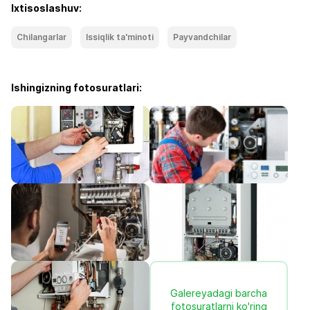
Ixtisoslashuv:
Chilangarlar
Issiqlik ta'minoti
Payvandchilar
Ishingizning fotosuratlari:
Galereyadagi barcha
fotosuratlarni ko'ring